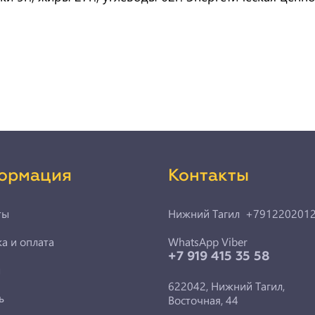
ормация
Контакты
ты
Нижний Тагил +791220201
а и оплата
WhatsApp Viber
+7 919 415 35 58
ы
622042, Нижний Тагил,
ь
Восточная, 44