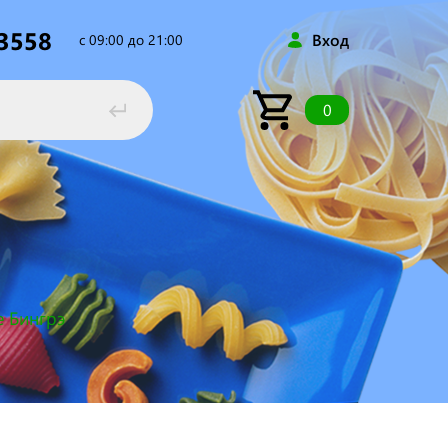
53558
Вход
с 09:00 до 21:00
0
e Бингрэ