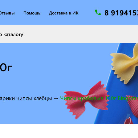
8 91941
Отзывы
Помощь
Доставка в ИК
0г
арики чипсы хлебцы
→
Чипсы крабовые 130г Binggra