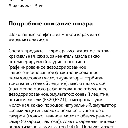
В наличии: 1.5 кг
Подробное описание товара
Шоколадные конфеты из мягкой карамели с
жареным арахисом.
Состав: продукта ядро арахиса жареное, патока
крахмальная, сахар, заменитель масла какао
нетемперируемый лауринового типа
(рафинированное дезодорированное
гидрогенизированное фракционированное
пальмоядровое масло, эмульгаторы: сорбитан
тристеарат, соевый лецитин), масло пальмовое
(пальмовое масло рафинированное отбеленное
дезодорированное, эмульгатор: соевый лецитин,
антиокислители (Е320,Е321)), сыворотка сухая
молочная, какао-порошок натуральный, эмульгатор
соевый лецитин, молоко цельное сгущенное с
сахаром (молоко цельное, молоко обезжиренное,
сахар (сахароза, лактоза)), соль поваренная пищевая,
ароматизаторы, эмульгатор (Е476). Продукт может