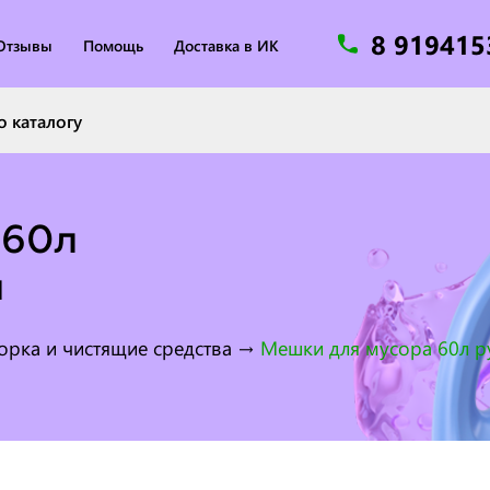
8 91941
Отзывы
Помощь
Доставка в ИК
 60л
м
орка и чистящие средства
→
Мешки для мусора 60л р