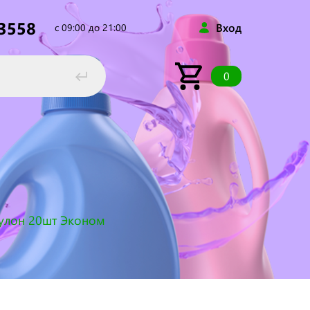
53558
Вход
с 09:00 до 21:00
0
улон 20шт Эконом