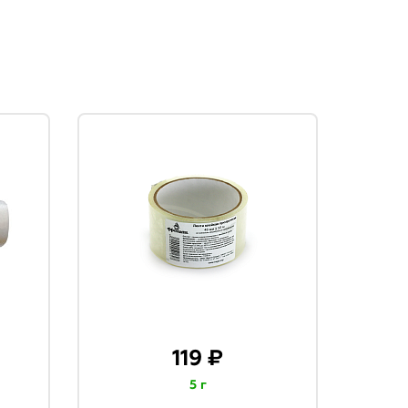
119 ₽
5 г