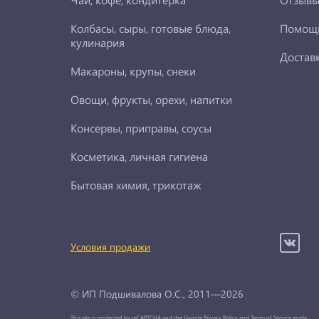
Колбасы, сыры, готовые блюда,
Помощ
кулинария
Достав
Макароны, крупы, снеки
Овощи, фрукты, орехи, напитки
Консервы, приправы, соусы
Косметика, личная гигиена
Бытовая химия, трикотаж
Условия продажи
© ИП Подшивалова О.С., 2011—2026
This site is protected by reCAPTCHA and the Google
Privacy Policy
and
Terms of Service
apply.