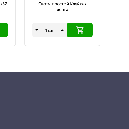
5х32
Скотч простой Клейкая
Ма
лента
шт
21