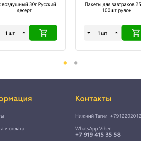
с воздушный 30г Русский
Пакеты для завтраков 2
десерт
100шт рулон
шт
шт
ормация
Контакты
ты
Нижний Тагил +791220201
а и оплата
WhatsApp Viber
+7 919 415 35 58
ы