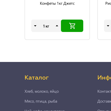
Конфеты 1кг Джетс
Ри
кг
Каталог
Инф
Хлеб, молоко, яйцо
Контак
Мясо, птица, рыба
Доставк
Чай, кофе, кондитерка
Отзыв