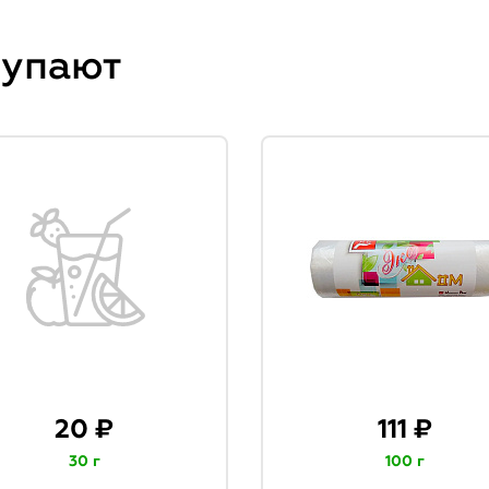
купают
20 ₽
111 ₽
30 г
100 г