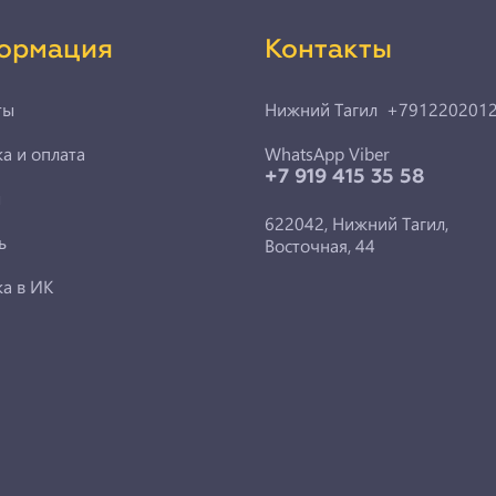
ормация
Контакты
ты
Нижний Тагил +791220201
а и оплата
WhatsApp Viber
+7 919 415 35 58
ы
622042, Нижний Тагил,
ь
Восточная, 44
ка в ИК