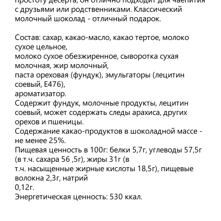
с друзьями или родственниками. Классический
молочный шоколад - отличный подарок.
Состав: сахар, какао-масло, какао тертое, молоко
сухое цельное,
молоко сухое обезжиренное, сыворотка сухая
молочная, жир молочный,
паста ореховая (фундук), эмульгаторы (лецитин
соевый, Е476),
ароматизатор.
Содержит фундук, молочные продукты, лецитин
соевый, может содержать следы арахиса, других
орехов и пшеницы.
Содержание какао-продуктов в шоколадной массе -
не менее 25%.
Пищевая ценность в 100г: белки 5,7г, углеводы 57,5г
(в т.ч. сахара 56 ,5г), жиры 31г (в
т.ч. насыщенные жирные кислоты 18,5г), пищевые
волокна 2,3г, натрий
0,12г.
Энергетическая ценность: 530 ккал.